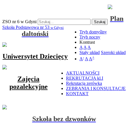
Plan
ZSO nr 6 w Gdyni
Szukaj
Szkoła Podstawowa nr 53
w Gdyni
Tryb domyślny
daltoński
Tryb nocny
Kontrast
A
A
A
Stały układ
Szeroki układ
Uniwersytet Dziecięcy
-
+
A
A
A
AKTUALNOŚCI
Zajęcia
REKRUTACJA kl.I
Rekrutacja zerówka
pozalekcyjne
ZEBRANIA I KONSULTACJE
KONTAKT
Szkoła bez dzwonków