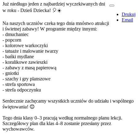
Już niedługo jeden z najbardziej wyczekiwanych dni
w roku - Dzień Dziecka!
🎈
☀️
Drukuj
Email
Na naszych uczniów czeka tego dnia mnóstwo atrakcji
i świetnej zabawy! W programie między innymi:
- dmuchaniec
- popcorn
- kolorowe warkoczyki
- tatuaże i malowanie twarzy
- bańki mydlane
- koralikowe zawieszki
- zabawy z masą papierową
- gniotki
- szachy i gry planszowe
- strefa sportowa
- strefa odpoczynku
Serdecznie zachęcamy wszystkich uczniów do udziału i wspólnego
świętowania!
😊
Tego dnia klasy 0–3 pracują według normalnego planu lekcji.
Szczegółowy plan dla klas 4–8 zostanie przesłany przez
wychowawców.