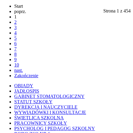
Start
Strona 1 z 454
poprz.
1
2
3
4
5
6
7
8
9
10
nast.
Zakończenie
OBIADY
JADŁOSPIS
GABINET STOMATOLOGICZNY
STATUT SZKOŁY
DYREKCJA I NAUCZYCIELE
WYWIADÓWKI I KONSULTACJE
ŚWIETLICA SZKOLNA
PRACOWNICY SZKOŁY
PSYCHOLOG I PEDAGOG SZKOLNY