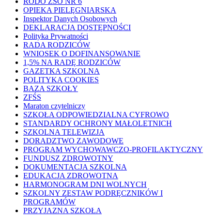
RODO ZSO NR 6
OPIEKA PIELĘGNIARSKA
Inspektor Danych Osobowych
DEKLARACJA DOSTĘPNOŚCI
Polityka Prywatności
RADA RODZICÓW
WNIOSEK O DOFINANSOWANIE
1,5% NA RADĘ RODZICÓW
GAZETKA SZKOLNA
POLITYKA COOKIES
BAZA SZKOŁY
ZFŚS
Maraton czytelniczy
SZKOŁA ODPOWIEDZIALNA CYFROWO
STANDARDY OCHRONY MAŁOLETNICH
SZKOLNA TELEWIZJA
DORADZTWO ZAWODOWE
PROGRAM WYCHOWAWCZO-PROFILAKTYCZNY
FUNDUSZ ZDROWOTNY
DOKUMENTACJA SZKOLNA
EDUKACJA ZDROWOTNA
HARMONOGRAM DNI WOLNYCH
SZKOLNY ZESTAW PODRĘCZNIKÓW I
PROGRAMÓW
PRZYJAZNA SZKOŁA