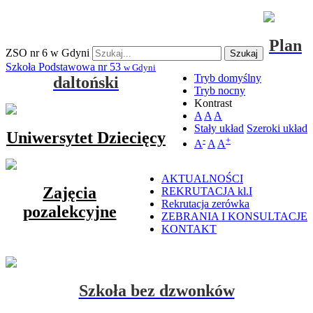
Plan
ZSO nr 6 w Gdyni
Szukaj
Szkoła Podstawowa nr 53
w Gdyni
Tryb domyślny
daltoński
Tryb nocny
Kontrast
A
A
A
Stały układ
Szeroki układ
Uniwersytet Dziecięcy
-
+
A
A
A
AKTUALNOŚCI
Zajęcia
REKRUTACJA kl.I
Rekrutacja zerówka
pozalekcyjne
ZEBRANIA I KONSULTACJE
KONTAKT
Szkoła bez dzwonków