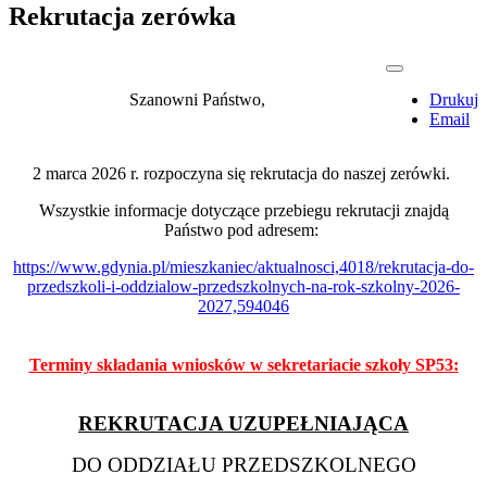
Rekrutacja zerówka
Szanowni Państwo,
Drukuj
Email
2 marca 2026 r. rozpoczyna się rekrutacja do naszej zerówki.
Wszystkie informacje dotyczące przebiegu rekrutacji znajdą
Państwo pod adresem:
https://www.gdynia.pl/mieszkaniec/aktualnosci,4018/rekrutacja-do-
przedszkoli-i-oddzialow-przedszkolnych-na-rok-szkolny-2026-
2027,594046
Terminy składania wniosków w sekretariacie szkoły SP53:
REKRUTACJA UZUPEŁNIAJĄCA
DO ODDZIAŁU PRZEDSZKOLNEGO