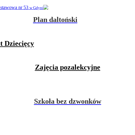
dstawowa nr 53
w Gdyni
Plan daltoński
t Dziecięcy
Zajęcia pozalekcyjne
Szkoła bez dzwonków