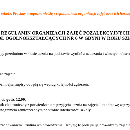
 szkole. Prosimy o zapoznanie się z regulaminem organizacji zajęć oraz ich har
REGULAMIN ORGANIZACJI ZAJĘĆ POZALEKCYJNYCH
ÓŁ OGÓLNOKSZTAŁCĄCYCH NR 6 W GDYNI W ROKU SZKO
ący przedmiotu w klasie ucznia na podstawie wyników nauczania i własnych obse
o zajęcia.
ba miejsc, zapisy odbędą się według kolejności zgłoszeń.
 do godz. 12.00
.
nik elektroniczny z potwierdzeniem przyjęcia ucznia na zajęcia lub odmowę w prz
monogramem zamieszczonym na stronie internetowej szkoły.
woim zachowaniem utrudnia ich prowadzenie. Decyzję tę podejmuje prowadzący zaj