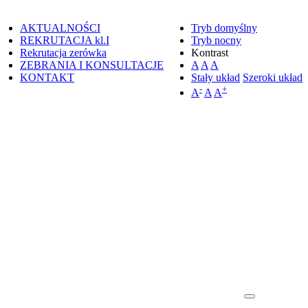
AKTUALNOŚCI
Tryb domyślny
REKRUTACJA kl.I
Tryb nocny
Rekrutacja zerówka
Kontrast
ZEBRANIA I KONSULTACJE
A
A
A
KONTAKT
Stały układ
Szeroki układ
-
+
A
A
A