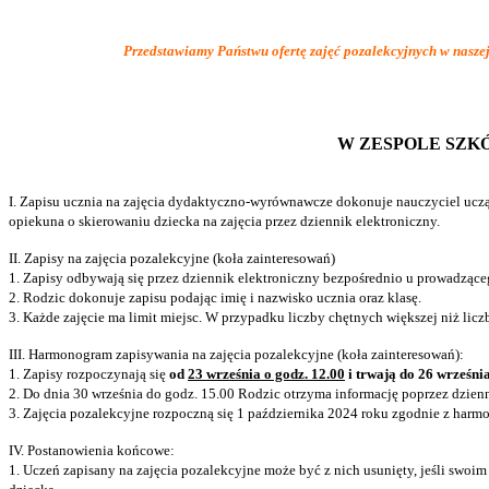
Przedstawiamy Państwu ofertę zajęć pozalekcyjnych w naszej
W ZESPOLE SZK
I. Zapisu ucznia na zajęcia dydaktyczno-wyrównawcze dokonuje nauczyciel ucz
opiekuna o skierowaniu dziecka na zajęcia przez dziennik elektroniczny.
II. Zapisy na zajęcia pozalekcyjne (koła zainteresowań)
1. Zapisy odbywają się przez dziennik elektroniczny bezpośrednio u prowadząceg
2. Rodzic dokonuje zapisu podając imię i nazwisko ucznia oraz klasę.
3. Każde zajęcie ma limit miejsc. W przypadku liczby chętnych większej niż licz
III. Harmonogram zapisywania na zajęcia pozalekcyjne (koła zainteresowań):
1. Zapisy rozpoczynają się
od
23 września o godz. 12.00
i trwają do 26 września
2. Do dnia 30 września do godz. 15.00 Rodzic otrzyma informację poprzez dzien
3. Zajęcia pozalekcyjne rozpoczną się 1 października 2024 roku zgodnie z har
IV. Postanowienia końcowe:
1. Uczeń zapisany na zajęcia pozalekcyjne może być z nich usunięty, jeśli s