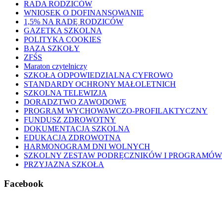
RADA RODZICÓW
WNIOSEK O DOFINANSOWANIE
1,5% NA RADĘ RODZICÓW
GAZETKA SZKOLNA
POLITYKA COOKIES
BAZA SZKOŁY
ZFŚS
Maraton czytelniczy
SZKOŁA ODPOWIEDZIALNA CYFROWO
STANDARDY OCHRONY MAŁOLETNICH
SZKOLNA TELEWIZJA
DORADZTWO ZAWODOWE
PROGRAM WYCHOWAWCZO-PROFILAKTYCZNY
FUNDUSZ ZDROWOTNY
DOKUMENTACJA SZKOLNA
EDUKACJA ZDROWOTNA
HARMONOGRAM DNI WOLNYCH
SZKOLNY ZESTAW PODRĘCZNIKÓW I PROGRAMÓW
PRZYJAZNA SZKOŁA
Facebook