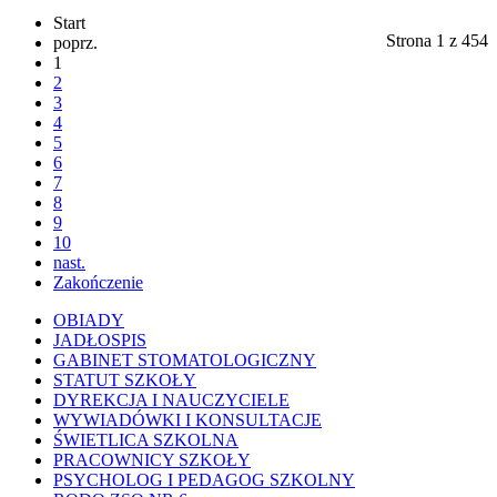
Start
Strona 1 z 454
poprz.
1
2
3
4
5
6
7
8
9
10
nast.
Zakończenie
OBIADY
JADŁOSPIS
GABINET STOMATOLOGICZNY
STATUT SZKOŁY
DYREKCJA I NAUCZYCIELE
WYWIADÓWKI I KONSULTACJE
ŚWIETLICA SZKOLNA
PRACOWNICY SZKOŁY
PSYCHOLOG I PEDAGOG SZKOLNY