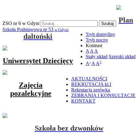
Plan
ZSO nr 6 w Gdyni
Szukaj
Szkoła Podstawowa nr 53
w Gdyni
Tryb domyślny
daltoński
Tryb nocny
Kontrast
A
A
A
Stały układ
Szeroki układ
Uniwersytet Dziecięcy
-
+
A
A
A
AKTUALNOŚCI
Zajęcia
REKRUTACJA kl.I
Rekrutacja zerówka
pozalekcyjne
ZEBRANIA I KONSULTACJE
KONTAKT
Szkoła bez dzwonków