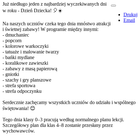
Już niedługo jeden z najbardziej wyczekiwanych dni
w roku - Dzień Dziecka!
🎈
☀️
Drukuj
Email
Na naszych uczniów czeka tego dnia mnóstwo atrakcji
i świetnej zabawy! W programie między innymi:
- dmuchaniec
- popcorn
- kolorowe warkoczyki
- tatuaże i malowanie twarzy
- bańki mydlane
- koralikowe zawieszki
- zabawy z masą papierową
- gniotki
- szachy i gry planszowe
- strefa sportowa
- strefa odpoczynku
Serdecznie zachęcamy wszystkich uczniów do udziału i wspólnego
świętowania!
😊
Tego dnia klasy 0–3 pracują według normalnego planu lekcji.
Szczegółowy plan dla klas 4–8 zostanie przesłany przez
wychowawców.