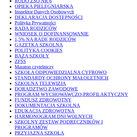
RODO ZSO NR 6
OPIEKA PIELĘGNIARSKA
Inspektor Danych Osobowych
DEKLARACJA DOSTĘPNOŚCI
Polityka Prywatności
RADA RODZICÓW
WNIOSEK O DOFINANSOWANIE
1,5% NA RADĘ RODZICÓW
GAZETKA SZKOLNA
POLITYKA COOKIES
BAZA SZKOŁY
ZFŚS
Maraton czytelniczy
SZKOŁA ODPOWIEDZIALNA CYFROWO
STANDARDY OCHRONY MAŁOLETNICH
SZKOLNA TELEWIZJA
DORADZTWO ZAWODOWE
PROGRAM WYCHOWAWCZO-PROFILAKTYCZNY
FUNDUSZ ZDROWOTNY
DOKUMENTACJA SZKOLNA
EDUKACJA ZDROWOTNA
HARMONOGRAM DNI WOLNYCH
SZKOLNY ZESTAW PODRĘCZNIKÓW I
PROGRAMÓW
PRZYJAZNA SZKOŁA