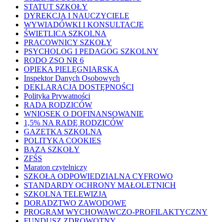
STATUT SZKOŁY
DYREKCJA I NAUCZYCIELE
WYWIADÓWKI I KONSULTACJE
ŚWIETLICA SZKOLNA
PRACOWNICY SZKOŁY
PSYCHOLOG I PEDAGOG SZKOLNY
RODO ZSO NR 6
OPIEKA PIELĘGNIARSKA
Inspektor Danych Osobowych
DEKLARACJA DOSTĘPNOŚCI
Polityka Prywatności
RADA RODZICÓW
WNIOSEK O DOFINANSOWANIE
1,5% NA RADĘ RODZICÓW
GAZETKA SZKOLNA
POLITYKA COOKIES
BAZA SZKOŁY
ZFŚS
Maraton czytelniczy
SZKOŁA ODPOWIEDZIALNA CYFROWO
STANDARDY OCHRONY MAŁOLETNICH
SZKOLNA TELEWIZJA
DORADZTWO ZAWODOWE
PROGRAM WYCHOWAWCZO-PROFILAKTYCZNY
FUNDUSZ ZDROWOTNY