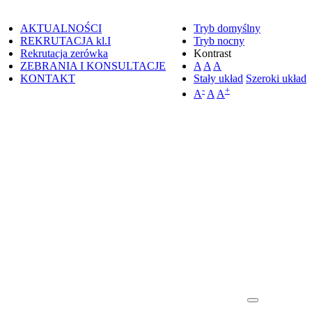
AKTUALNOŚCI
Tryb domyślny
REKRUTACJA kl.I
Tryb nocny
Rekrutacja zerówka
Kontrast
ZEBRANIA I KONSULTACJE
A
A
A
KONTAKT
Stały układ
Szeroki układ
-
+
A
A
A