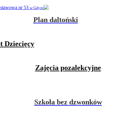
dstawowa nr 53
w Gdyni
Plan daltoński
t Dziecięcy
Zajęcia pozalekcyjne
Szkoła bez dzwonków