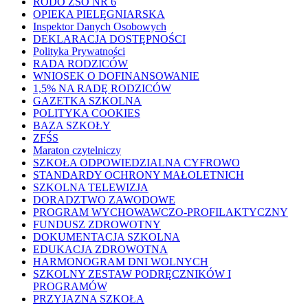
RODO ZSO NR 6
OPIEKA PIELĘGNIARSKA
Inspektor Danych Osobowych
DEKLARACJA DOSTĘPNOŚCI
Polityka Prywatności
RADA RODZICÓW
WNIOSEK O DOFINANSOWANIE
1,5% NA RADĘ RODZICÓW
GAZETKA SZKOLNA
POLITYKA COOKIES
BAZA SZKOŁY
ZFŚS
Maraton czytelniczy
SZKOŁA ODPOWIEDZIALNA CYFROWO
STANDARDY OCHRONY MAŁOLETNICH
SZKOLNA TELEWIZJA
DORADZTWO ZAWODOWE
PROGRAM WYCHOWAWCZO-PROFILAKTYCZNY
FUNDUSZ ZDROWOTNY
DOKUMENTACJA SZKOLNA
EDUKACJA ZDROWOTNA
HARMONOGRAM DNI WOLNYCH
SZKOLNY ZESTAW PODRĘCZNIKÓW I
PROGRAMÓW
PRZYJAZNA SZKOŁA