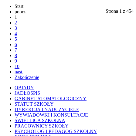
Start
Strona 1 z 454
poprz.
1
2
3
4
5
6
7
8
9
10
nast.
Zakończenie
OBIADY
JADŁOSPIS
GABINET STOMATOLOGICZNY
STATUT SZKOŁY
DYREKCJA I NAUCZYCIELE
WYWIADÓWKI I KONSULTACJE
ŚWIETLICA SZKOLNA
PRACOWNICY SZKOŁY
PSYCHOLOG I PEDAGOG SZKOLNY