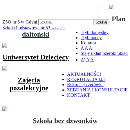
Plan
ZSO nr 6 w Gdyni
Szukaj
Szkoła Podstawowa nr 53
w Gdyni
Tryb domyślny
daltoński
Tryb nocny
Kontrast
A
A
A
Stały układ
Szeroki układ
Uniwersytet Dziecięcy
-
+
A
A
A
AKTUALNOŚCI
Zajęcia
REKRUTACJA kl.I
Rekrutacja zerówka
pozalekcyjne
ZEBRANIA I KONSULTACJE
KONTAKT
Szkoła bez dzwonków