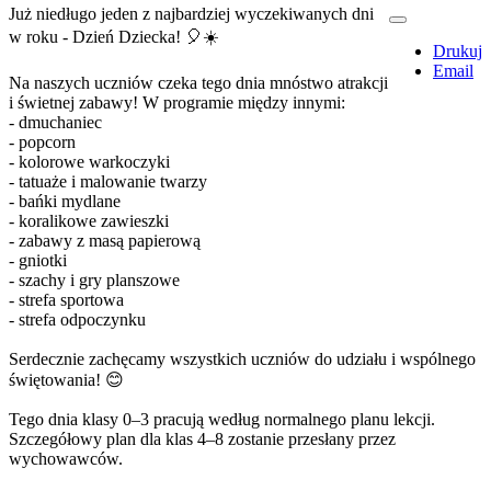
Już niedługo jeden z najbardziej wyczekiwanych dni
w roku - Dzień Dziecka!
🎈
☀️
Drukuj
Email
Na naszych uczniów czeka tego dnia mnóstwo atrakcji
i świetnej zabawy! W programie między innymi:
- dmuchaniec
- popcorn
- kolorowe warkoczyki
- tatuaże i malowanie twarzy
- bańki mydlane
- koralikowe zawieszki
- zabawy z masą papierową
- gniotki
- szachy i gry planszowe
- strefa sportowa
- strefa odpoczynku
Serdecznie zachęcamy wszystkich uczniów do udziału i wspólnego
świętowania!
😊
Tego dnia klasy 0–3 pracują według normalnego planu lekcji.
Szczegółowy plan dla klas 4–8 zostanie przesłany przez
wychowawców.