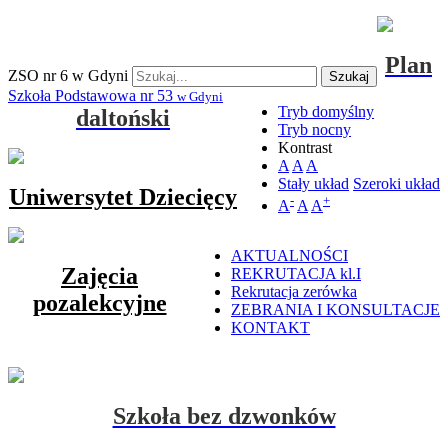
Plan
ZSO nr 6 w Gdyni
Szukaj
Szkoła Podstawowa nr 53
w Gdyni
Tryb domyślny
daltoński
Tryb nocny
Kontrast
A
A
A
Stały układ
Szeroki układ
Uniwersytet Dziecięcy
-
+
A
A
A
AKTUALNOŚCI
Zajęcia
REKRUTACJA kl.I
Rekrutacja zerówka
pozalekcyjne
ZEBRANIA I KONSULTACJE
KONTAKT
Szkoła bez dzwonków