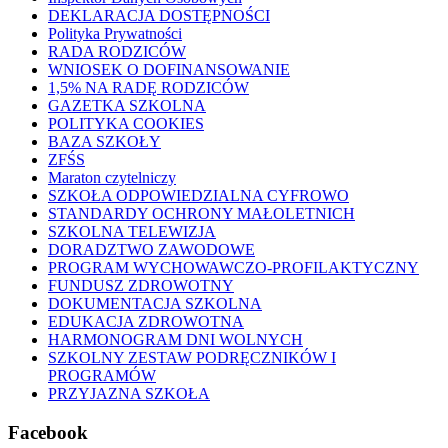
DEKLARACJA DOSTĘPNOŚCI
Polityka Prywatności
RADA RODZICÓW
WNIOSEK O DOFINANSOWANIE
1,5% NA RADĘ RODZICÓW
GAZETKA SZKOLNA
POLITYKA COOKIES
BAZA SZKOŁY
ZFŚS
Maraton czytelniczy
SZKOŁA ODPOWIEDZIALNA CYFROWO
STANDARDY OCHRONY MAŁOLETNICH
SZKOLNA TELEWIZJA
DORADZTWO ZAWODOWE
PROGRAM WYCHOWAWCZO-PROFILAKTYCZNY
FUNDUSZ ZDROWOTNY
DOKUMENTACJA SZKOLNA
EDUKACJA ZDROWOTNA
HARMONOGRAM DNI WOLNYCH
SZKOLNY ZESTAW PODRĘCZNIKÓW I
PROGRAMÓW
PRZYJAZNA SZKOŁA
Facebook